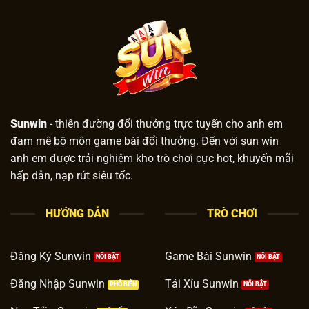
Sunwin
- thiên đường đổi thưởng trực tuyến cho anh em
đam mê bộ môn game bài đổi thưởng. Đến với sun win
anh em được trải nghiệm kho trò chơi cực hot, khuyến mãi
hấp dẫn, nạp rút siêu tốc.
HƯỚNG DẪN
TRÒ CHƠI
Đăng Ký Sunwin
Game Bài Sunwin
Đăng Nhập Sunwin
Tải Xỉu Sunwin