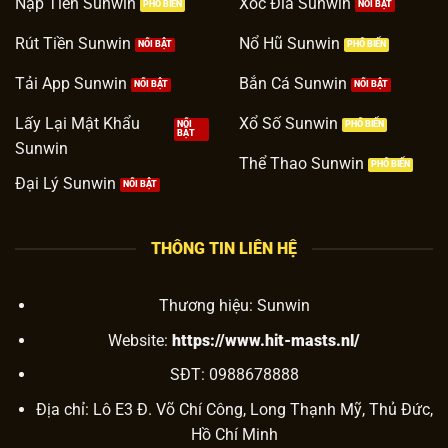
Nạp Tiền Sunwin
Xóc Đĩa Sunwin
Rút Tiền Sunwin
Nổ Hũ Sunwin
Tải App Sunwin
Bắn Cá Sunwin
Lấy Lại Mật Khẩu
Xổ Số Sunwin
Sunwin
Thể Thao Sunwin
Đại Lý Sunwin
THÔNG TIN LIÊN HỆ
Thương hiệu: Sunwin
Website:
https://www.hit-masts.nl/
SĐT: 0988678888
Địa chỉ: Lô E3 Đ. Võ Chí Công, Long Thạnh Mỹ, Thủ Đức,
Hồ Chí Minh