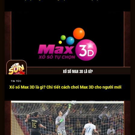
TIN TỨC
Xổ số Max 3D là gì? Chi tiết cách chơi Max 3D cho người mới