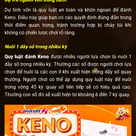
Dự tính vốn là quy luật an toàn và khôn ngoan để đánh
Keno. Điều này giúp bạn có các quyết định đúng đắn trong
thời điểm quan trọng, tránh trường hợp bị cháy túi khi
không có chiến lược chơi rõ ràng.
Nuôi 1 dãy số trong nhiều kỳ
Quy luật đánh Keno
được nhiều người lựa chọn là nuôi 1
dãy số trong nhiều kỳ. Thường các số được người chơi lựa
chọn để nuôi là các con ít khi xuất hiện trong dãy số quay
thưởng. Người chơi có thể áp dụng quy luật này để nuôi
trong vòng 45 kỳ quay số liên tiếp sẽ có hiệu quả cao.
Thường con số đó sẽ xuất hiện từ khoảng 6 đến 7 kỳ quay.