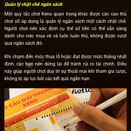
Quản lý chặt chẽ ngân sách
Một quy tắc chơi Keno quan trọng khác được các cao thủ
chơi số áp dụng là quản lý ngân sách một cách chặt chẽ.
Người chơi nên xác định cụ thể số tiền có thể sẵn sàng
dành cho việc mua vé và luôn tuân thủ, không được vượt
quá ngân sách đó.
Khi chạm đến mức thua lỗ hoặc đạt được mức thắng nhất
định, các bạn nên dừng lại để tránh rủi ro tài chính. Điều
này giúp người chơi duy trì sự thoải mái khi tham gia cược,
không bị áp lực bởi các kết quả ngắn hạn.