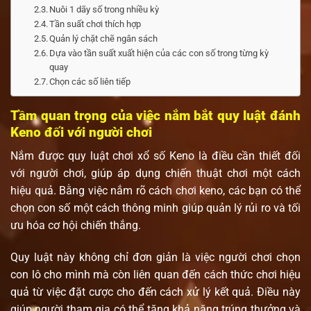
Nuôi 1 dãy số trong nhiều kỳ
Tần suất chơi thích hợp
Quản lý chặt chẽ ngân sách
Dựa vào tần suất xuất hiện của các con số trong từng kỳ
quay
Chọn các số liên tiếp
Tầm quan trọng của việc nắm bắt quy luật đánh
Keno đối với người chơi
Nắm được quy luật chơi xổ số Keno là điều cần thiết đối
với người chơi, giúp áp dụng chiến thuật chơi một cách
hiệu quả. Bằng việc nắm rõ cách chơi keno, các bạn có thể
chọn con số một cách thông minh giúp quản lý rủi ro và tối
ưu hóa cơ hội chiến thắng.
Quy luật này không chỉ đơn giản là việc người chơi chọn
con lô cho mình mà còn liên quan đến cách thức chơi hiệu
quả từ việc đặt cược cho đến cách xử lý kết quả. Điều này
giúp người tham gia có thể tăng khả năng trúng thưởng và