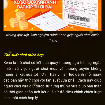
Những quy luật, kinh nghiệm đánh Keno giúp người chơi chiến
thắng
Tần suất chơi thích hợp
Keno là trò chơi có kết quả quay thưởng dựa trên sự ngẫu
nhiên và việc người chơi mua vé thường xuyên không
mang lại kết quả tốt hơn. Thay vì liên tục đánh mỗi ngày,
các bạn hãy thử chơi với tần suất vừa phải. Cách này giúp
người chơi vừa giữ được sự hứng thú và vừa giúp bản thân
có thời gian phân tích kết quả, từ đó điều chỉnh chiến lược
chơi một cách hợp lý.