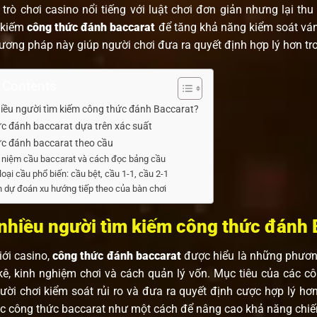
 trò chơi casino nổi tiếng với luật chơi đơn giản nhưng lại thu
 kiếm
công thức đánh baccarat
để tăng khả năng kiểm soát ván 
ương pháp này giúp người chơi đưa ra quyết định hợp lý hơn tr
f Contents
hiều người tìm kiếm công thức đánh Baccarat?
c đánh baccarat dựa trên xác suất
c đánh baccarat theo cầu
 niệm cầu baccarat và cách đọc bảng cầu
loại cầu phổ biến: cầu bệt, cầu 1-1, cầu 2-1
 dự đoán xu hướng tiếp theo của bàn chơi
 nhiều người tìm kiếm công thức đánh
iới casino,
công thức đánh baccarat
được hiểu là những phươn
kê, kinh nghiệm chơi và cách quản lý vốn. Mục tiêu của các c
ời chơi kiểm soát rủi ro và đưa ra quyết định cược hợp lý hơn
ác công thức baccarat như một cách để nâng cao khả năng chiế