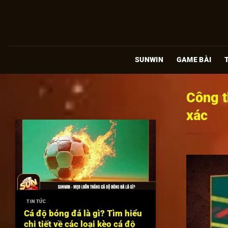
Bỏ
qua
nội
dung
SUNWIN
GAME BÀI
Công t
xác
TIN TỨC
Cá độ bóng đá là gì? Tìm hiểu
chi tiết về các loại kèo cá độ