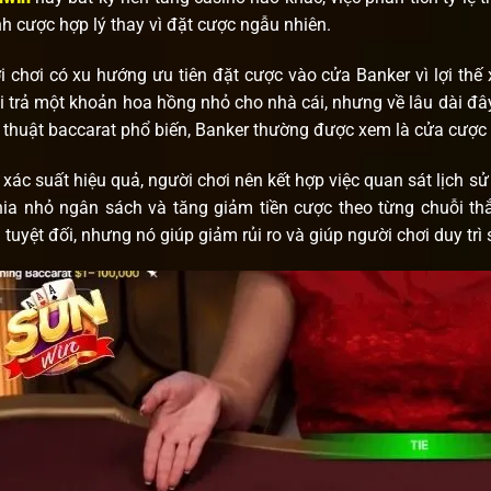
nh cược hợp lý thay vì đặt cược ngẫu nhiên.
 chơi có xu hướng ưu tiên đặt cược vào cửa Banker vì lợi thế 
 trả một khoản hoa hồng nhỏ cho nhà cái, nhưng về lâu dài đây
 thuật baccarat phổ biến, Banker thường được xem là cửa cược
xác suất hiệu quả, người chơi nên kết hợp việc quan sát lịch sử
hia nhỏ ngân sách và tăng giảm tiền cược theo từng chuỗi th
 tuyệt đối, nhưng nó giúp giảm rủi ro và giúp người chơi duy trì 