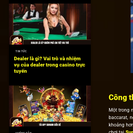
TIN TỨC
Dealer là gì? Vai trò và nhiệm
vụ của dealer trong casino trực
tuyến
Công t
Một trong 
baccarat, 
khoảng hơn 
chơi tại
Su