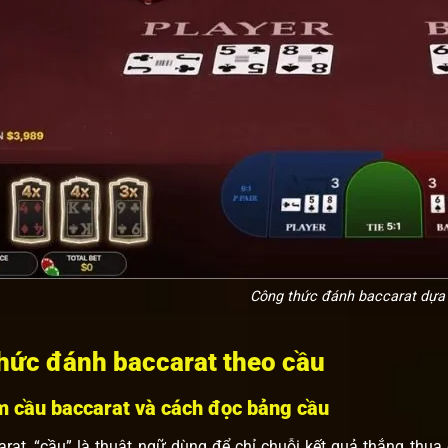
Công thức đánh baccarat dựa 
hức đánh baccarat theo cầu
m cầu baccarat và cách đọc bảng cầu
rat, “cầu” là thuật ngữ dùng để chỉ chuỗi kết quả thắng thua