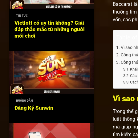
Baccarat là
thường tìm
TIN TỨC
vốn, các ph
Vietlott có uy tín không? Giải
đáp thắc mắc từ những người
mới chơi
Table o
Vì sao n
Công thứ
Công thứ
Khái
Các 
Cách
Vì sao
HƯỚNG DẪN
Đăng Ký Sunwin
Trong thế g
luật thống 
mà giúp ngư
tìm kiếm c