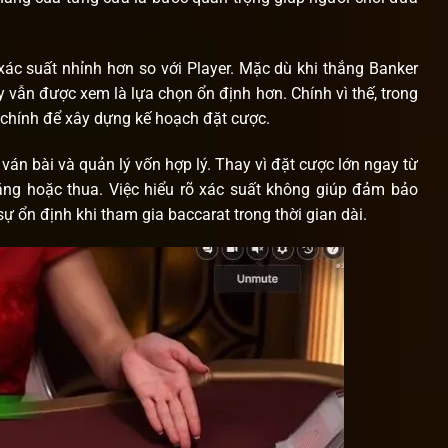
xác suất nhỉnh hơn so với Player. Mặc dù khi thắng Banker
 vẫn được xem là lựa chọn ổn định hơn. Chính vì thế, trong
 chính để xây dựng kế hoạch đặt cược.
 ván bài và quản lý vốn hợp lý. Thay vì đặt cược lớn ngay từ
ắng hoặc thua. Việc hiểu rõ xác suất không giúp đảm bảo
sự ổn định khi tham gia baccarat trong thời gian dài.