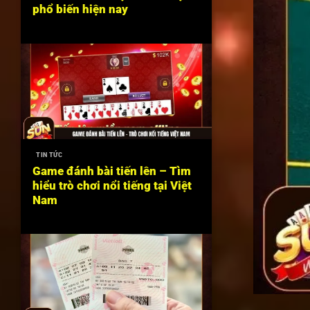
phổ biến hiện nay
TIN TỨC
Game đánh bài tiến lên – Tìm
hiểu trò chơi nổi tiếng tại Việt
Nam