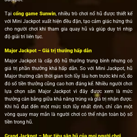
Tại
cổng game Sunwin
, nhiều trò chơi nổ hũ được thiết kế
với Mini Jackpot xuất hiện đều đặn, tạo cảm giác hứng thú
cho người chơi khi tham gia quay hũ và giúp duy trì nhịp
độ giải trí liên tục.
Major Jackpot – Giá trị thưởng hấp dẫn
Major Jackpot là cấp độ hũ thưởng trung bình nhưng có
giá trị phần thưởng khá hấp dẫn. So với Mini Jackpot, hũ
Major thường cần thời gian tích lũy lâu hơn trước khi nổ, do
đó số tiền thưởng cũng cao hơn đáng kể. Nhiều người chơi
lựa chọn săn Major Jackpot vì đây được xem là mức
thưởng cân bằng giữa khả năng trúng và giá trị nhận được.
Khi hũ đạt đến một mức tích lũy nhất định, chỉ cần một
vòng quay may mắn là người chơi có thể nhận toàn bộ số
tiền trong hũ.
Grand Jackpot – Mục tiêu săn hũ của mọi người chơi