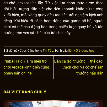
cơ chế jackpot tích lũy. Từ việc lựa chọn mức cược, theo
dõi biểu tượng đặc biệt cho đến khoảnh khắc hũ thưởng
xuất hiện, mỗi vòng quay đều tạo nên trải nghiệm kịch tính
riêng. Khi hiểu rõ cách hoạt động của game nổ hũ, người
chơi có thể chủ động hơn trong chiến lược quay hũ và tận
hưởng trọn vẹn sức hút của trò chơi này.
Bài viết này được đăng trong
Tin Tức
. Đánh dấu
liên kết thường trực
.
Pinball là gì? Tìm hiểu trò
Bắn cá đổi thưởng – thẻ cào:
chơi Arcade kinh điển cùng
Cách chơi và cơ chế săn
phiên bản online
thưởng hấp dẫn
BÀI VIẾT ĐÁNG CHÚ Ý