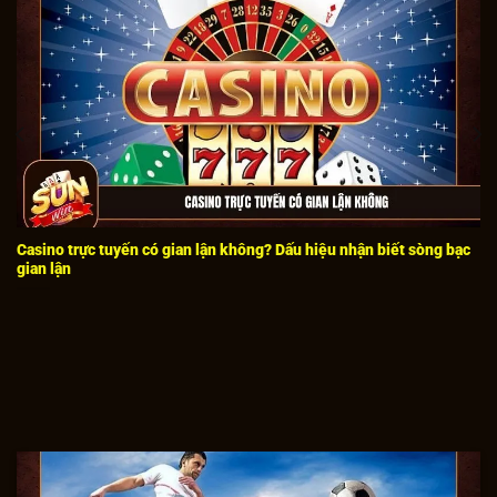
Casino trực tuyến có gian lận không? Dấu hiệu nhận biết sòng bạc
gian lận