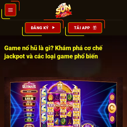
Bỏ
qua
nội
dung
ĐĂNG KÝ
TẢI APP
Game nổ hũ là gì? Khám phá cơ chế
jackpot và các loại game phổ biến