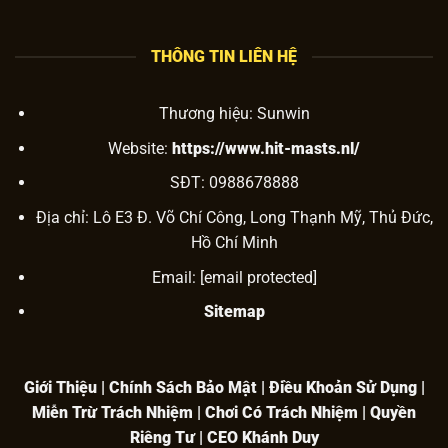
THÔNG TIN LIÊN HỆ
Thương hiệu: Sunwin
Website:
https://www.hit-masts.nl/
SĐT: 0988678888
Địa chỉ: Lô E3 Đ. Võ Chí Công, Long Thạnh Mỹ, Thủ Đức,
Hồ Chí Minh
Email:
[email protected]
Sitemap
Giới Thiệu
|
Chính Sách Bảo Mật
|
Điều Khoản Sử Dụng
|
Miễn Trừ Trách Nhiệm
|
Chơi Có Trách Nhiệm
|
Quyền
Riêng Tư
|
CEO Khánh Duy