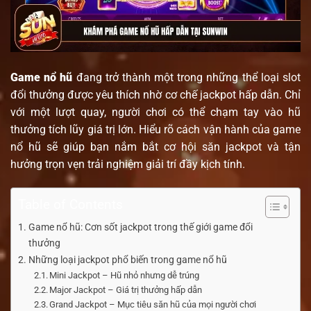
Game nổ hũ
đang trở thành một trong những thể loại slot
đổi thưởng được yêu thích nhờ cơ chế jackpot hấp dẫn. Chỉ
với một lượt quay, người chơi có thể chạm tay vào hũ
thưởng tích lũy giá trị lớn. Hiểu rõ cách vận hành của game
nổ hũ sẽ giúp bạn nắm bắt cơ hội săn jackpot và tận
hưởng trọn vẹn trải nghiệm giải trí đầy kịch tính.
Table of Contents
Game nổ hũ: Cơn sốt jackpot trong thế giới game đổi
thưởng
Những loại jackpot phổ biến trong game nổ hũ
Mini Jackpot – Hũ nhỏ nhưng dễ trúng
Major Jackpot – Giá trị thưởng hấp dẫn
Grand Jackpot – Mục tiêu săn hũ của mọi người chơi