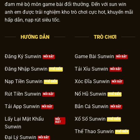
đam mê bộ môn game bài đổi thưởng. Đến với sun win
anh em được trải nghiệm kho trò chơi cực hot, khuyến mãi
hấp dẫn, nạp rút siêu tốc.
HƯỚNG DẪN
TRÒ CHƠI
Đăng Ký Sunwin
Game Bài Sunwin
Đăng Nhập Sunwin
Tải Xỉu Sunwin
Nạp Tiền Sunwin
Xóc Đĩa Sunwin
Rút Tiền Sunwin
Nổ Hũ Sunwin
Tải App Sunwin
Bắn Cá Sunwin
Lấy Lại Mật Khẩu
Xổ Số Sunwin
Sunwin
Thể Thao Sunwin
Đại Lý Sunwin